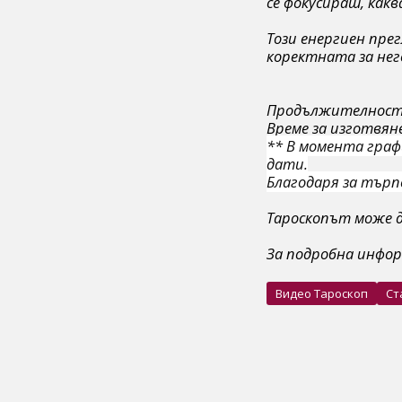
се фокусираш, какв
Този енергиен прег
коректната за него
Продължителнос
Време за изготвяне
** В момента граф
дати.
Благодаря за търп
Тароскопът може д
За подробна инфор
Видео Тароскоп
Ст