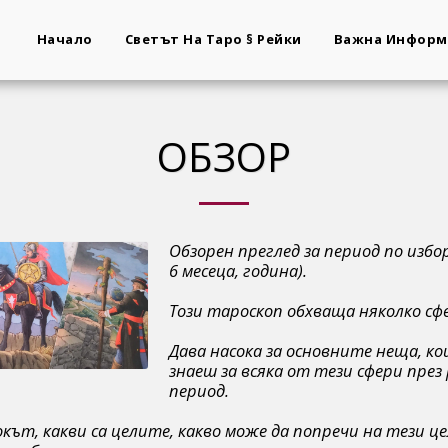
Начало
Светът На Таро § Рейки
Важна Информ
ОБЗОР
Обзорен преглед
за период по избор
6 месеца, година).
Този тароскоп обхваща няколко с
Дава насока за основните неща, ко
знаеш за всяка от тези сфери през
период.
окът, какви са целите, какво може да попречи на тези це