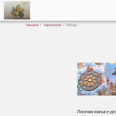
Начало
тароскопи
Обзор
Посочва какъв е ур