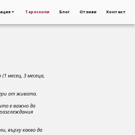
ация
Тароскопи
Блог
Отзиви
Контакт
 (1 месец, 3 месеца,
фери от живота.
ито е важно да
 разглеждания
ли, върху какво да