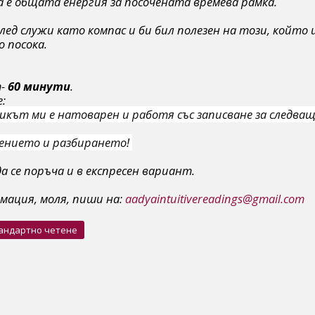
а е общата енергия за посочената времева рамка.
лед служи като компас и би бил полезен на този, който и
 посока.
т-
60 минути
.
:
икът ми е натоварен и работя със записване за следващ
ението и разбирането! 
а се поръча и в експресен вариант.
мация, моля, пиши на:
aadyaintuitivereadings@gmail.com
андартно четене